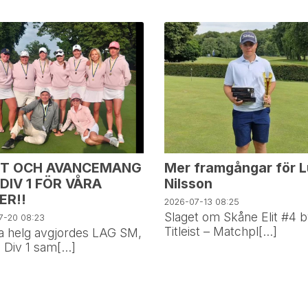
ST OCH AVANCEMANG
Mer framgångar för 
 DIV 1 FÖR VÅRA
Nilsson
ER!!
2026-07-13
08:25
Slaget om Skåne Elit #4 
7-20
08:23
Titleist – Matchpl[...]
 helg avgjordes LAG SM,
 Div 1 sam[...]