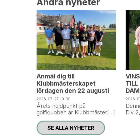
Andra nyheter
Anmäl dig till
VIN
Klubbmästerskapet
TILL
lördagen den 22 augusti
DAM
2026-07-27
10:30
2026-0
Årets höjdpunkt på
Denna
golfklubben är Klubbmäster[...]
Div 2,
SE ALLA NYHETER