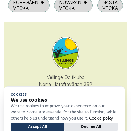
FÖREGÅENDE
NUVARANDE
NÄSTA
VECKA
VECKA
VECKA
Vellinge Golfklubb
Norra Hötoftavägen 392
235 94 Vellinge
COOKIES
We use cookies
Tel. 040-443255
We use cookies to improve your experience on our
website. Some are essential for the site to function, while
info@vellingegk.se
others help us understand how you use it.
Cookie policy
Accept All
Decline All