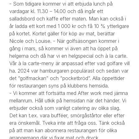
- Som tidigare kommer vi att erbjuda lunch på
vardagar kl. 11.30 – 14.00 och då ingår ett
salladsbord och kaffe efter maten. Man kan också i
år ladda ett kort med 1 000 kr och få 10 % ytterligare
på kortet. Kortet gäller för köp av mat, berättar
Nicole och Louise. - När golfsäsongen kommer i
gång i mars, så kommer vi även att ha öppet på
helgerna och då har vi en helgspecial och à la carte.
Vår à la carte-meny är anpassad efter vad golfare vill
ha. 2024 var hamburgaren populärast och sedan var
det ”golfmackan” och ”pocketbröd”. Alla öppettider
för restaurangen syns på klubbens hemsida.
- Vi kommer att fortsätta med After work med jämna
mellanrum. Håll utkik på hemsidan när det händer. Vi
erbjuder också som vanligt catering av olika slag.
Det kan t.ex. vara bufféer, smörgåstårtor eller efter
era önskemål. Tveka inte att fråga oss. Tänk också
på att man kan abonnera restaurangen för olika
arrangemang där vi fixar mat och dryck.